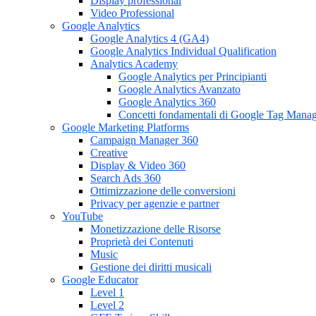
Display professional
Video Professional
Google Analytics
Google Analytics 4 (GA4)
Google Analytics Individual Qualification
Analytics Academy
Google Analytics per Principianti
Google Analytics Avanzato
Google Analytics 360
Concetti fondamentali di Google Tag Mana
Google Marketing Platforms
Campaign Manager 360
Creative
Display & Video 360
Search Ads 360
Ottimizzazione delle conversioni
Privacy per agenzie e partner
YouTube
Monetizzazione delle Risorse
Proprietà dei Contenuti
Music
Gestione dei diritti musicali
Google Educator
Level 1
Level 2