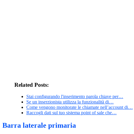
Related Posts:
Stai configurando l'inserimento parola chiave per…
Se un inserzionista utilizza la funzionalità di…
Come vengono monitorate le chiamate nell’account di…
Raccogli dati sul tuo sistema point of sale che…
Barra laterale primaria