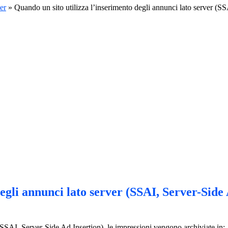
er
»
Quando un sito utilizza l’inserimento degli annunci lato server (SS
egli annunci lato server (SSAI, Server-Side
(SSAI, Server-Side Ad Insertion), le impressioni vengono archiviate in: