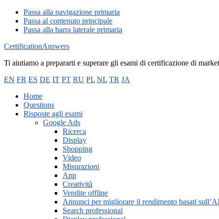
Passa alla navigazione primaria
Passa al contenuto principale
Passa alla barra laterale primaria
CertificationAnswers
Ti aiutiamo a prepararti e superare gli esami di certificazione di marke
EN
FR
ES
DE
IT
PT
RU
PL
NL
TR
JA
Home
Questions
Risposte agli esami
Google Ads
Ricerca
Display
Shopping
Video
Misurazioni
App
Creatività
Vendite offline
Annunci per migliorare il rendimento basati sull’A
Search professional