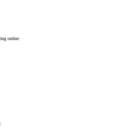
ting online
I