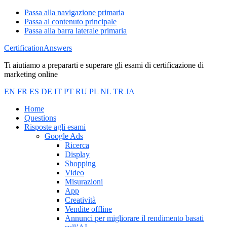
Passa alla navigazione primaria
Passa al contenuto principale
Passa alla barra laterale primaria
CertificationAnswers
Ti aiutiamo a prepararti e superare gli esami di certificazione di
marketing online
EN
FR
ES
DE
IT
PT
RU
PL
NL
TR
JA
Home
Questions
Risposte agli esami
Google Ads
Ricerca
Display
Shopping
Video
Misurazioni
App
Creatività
Vendite offline
Annunci per migliorare il rendimento basati