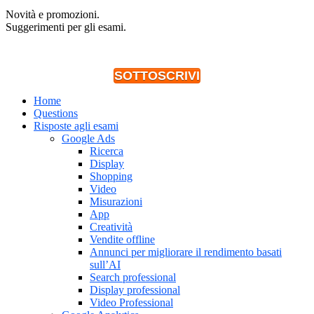
Novità e promozioni.
Suggerimenti per gli esami.
SOTTOSCRIVI
Home
Questions
Risposte agli esami
Google Ads
Ricerca
Display
Shopping
Video
Misurazioni
App
Creatività
Vendite offline
Annunci per migliorare il rendimento basati
sull’AI
Search professional
Display professional
Video Professional