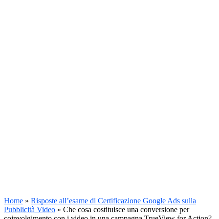
Home
»
Risposte all’esame di Certificazione Google Ads sulla
Pubblicità Video
»
Che cosa costituisce una conversione per
coinvolgimento con i video in una campagna TrueView for Action?