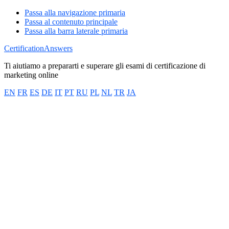
Passa alla navigazione primaria
Passa al contenuto principale
Passa alla barra laterale primaria
CertificationAnswers
Ti aiutiamo a prepararti e superare gli esami di certificazione di
marketing online
EN
FR
ES
DE
IT
PT
RU
PL
NL
TR
JA