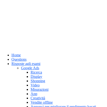
Home
Questions
Risposte agli esami
Google Ads
Ricerca
Display
Shopping
Video
Misurazioni
App
Creatività
Vendite offline
Annunci per migliorare il rendimento basati