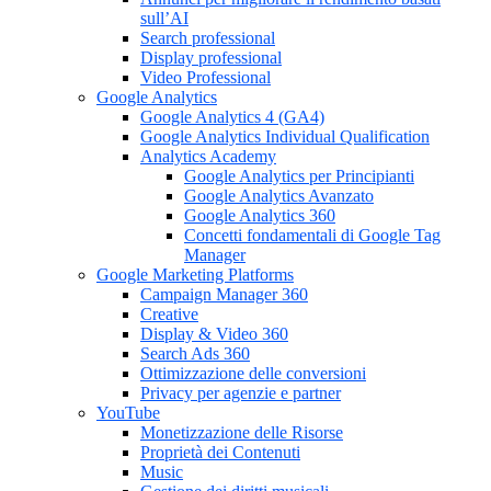
sull’AI
Search professional
Display professional
Video Professional
Google Analytics
Google Analytics 4 (GA4)
Google Analytics Individual Qualification
Analytics Academy
Google Analytics per Principianti
Google Analytics Avanzato
Google Analytics 360
Concetti fondamentali di Google Tag
Manager
Google Marketing Platforms
Campaign Manager 360
Creative
Display & Video 360
Search Ads 360
Ottimizzazione delle conversioni
Privacy per agenzie e partner
YouTube
Monetizzazione delle Risorse
Proprietà dei Contenuti
Music