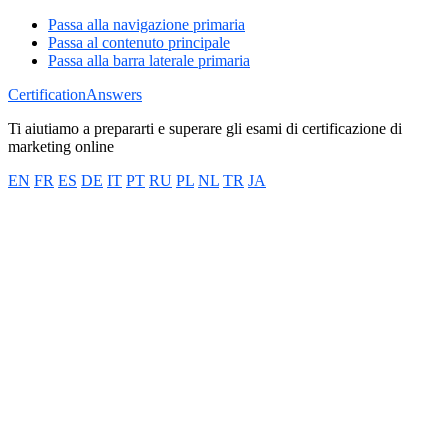
Passa alla navigazione primaria
Passa al contenuto principale
Passa alla barra laterale primaria
CertificationAnswers
Ti aiutiamo a prepararti e superare gli esami di certificazione di
marketing online
EN
FR
ES
DE
IT
PT
RU
PL
NL
TR
JA