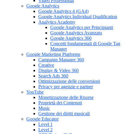
Video Professional
Google Analytics
Google Analytics 4 (GA4)
Google Analytics Individual Qualification
Analytics Academy
Google Analytics per Principianti
Google Analytics Avanzato
Google Analytics 360
Concetti fondamentali di Google Tag
Manager
Google Marketing Platforms
Campaign Manager 360
Creative
Display & Video 360
Search Ads 360
Ottimizzazione delle conversioni
Privacy per agenzie e partner
YouTube
Monetizzazione delle Risorse
Proprietà dei Contenuti
Music
Gestione dei diritti musicali
Google Educator
Level 1
Level 2