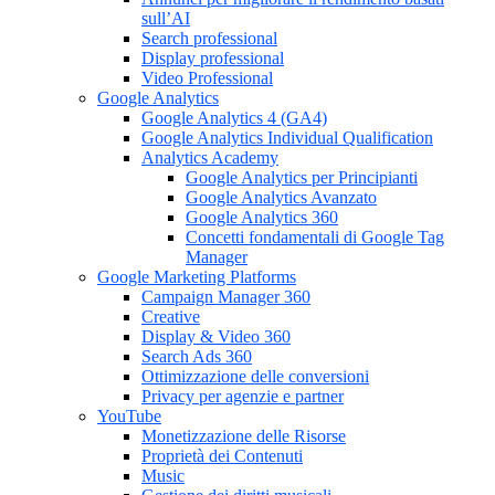
sull’AI
Search professional
Display professional
Video Professional
Google Analytics
Google Analytics 4 (GA4)
Google Analytics Individual Qualification
Analytics Academy
Google Analytics per Principianti
Google Analytics Avanzato
Google Analytics 360
Concetti fondamentali di Google Tag
Manager
Google Marketing Platforms
Campaign Manager 360
Creative
Display & Video 360
Search Ads 360
Ottimizzazione delle conversioni
Privacy per agenzie e partner
YouTube
Monetizzazione delle Risorse
Proprietà dei Contenuti
Music