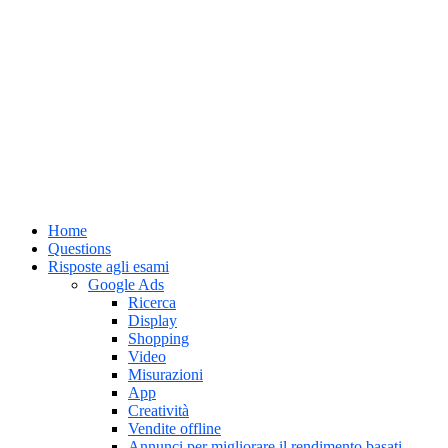
Home
Questions
Risposte agli esami
Google Ads
Ricerca
Display
Shopping
Video
Misurazioni
App
Creatività
Vendite offline
Annunci per migliorare il rendimento basati