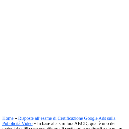
Home
»
Risposte all’esame di Certificazione Google Ads sulla
Pubblicità Video
»
In base alla struttura ABCD, qual è uno dei
metodi da utilizzare per attirare gli spettatori e motivarli a guardare