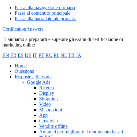
Passa alla navigazione primaria
Passa al contenuto principale
Passa alla barra laterale primaria
CertificationAnswers
Ti aiutiamo a prepararti e superare gli esami di certificazione di
marketing online
EN
FR
ES
DE
IT
PT
RU
PL
NL
TR
JA
Home
Questions
Risposte agli esami
Google Ads
Ricerca
Display
Shopping
Video
Misurazioni
App
Creatività
Vendite offline
Annunci per migliorare il rendimento basati