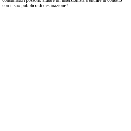
consumatori possono aiutare un inserzionista a entrare in contatto
con il suo pubblico di destinazione?