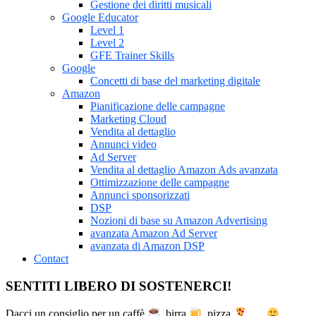
Gestione dei diritti musicali
Google Educator
Level 1
Level 2
GFE Trainer Skills
Google
Concetti di base del marketing digitale
Amazon
Pianificazione delle campagne
Marketing Cloud
Vendita al dettaglio
Annunci video
Ad Server
Vendita al dettaglio Amazon Ads avanzata
Ottimizzazione delle campagne
Annunci sponsorizzati
DSP
Nozioni di base su Amazon Advertising
avanzata Amazon Ad Server
avanzata di Amazon DSP
Contact
SENTITI LIBERO DI SOSTENERCI!
Dacci un consiglio per un caffè
, birra
, pizza
, …