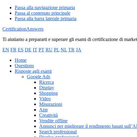
Passa alla navigazione primaria
Passa al contenuto principale
Passa alla barra laterale primaria
CertificationAnswers
Ti aiutiamo a prepararti e superare gli esami di certificazione di marke
EN
FR
ES
DE
IT
PT
RU
PL
NL
TR
JA
Home
Questions
Risposte agli esami
Google Ads
Ricerca
Display
Shopping
Video
Misurazioni
App
Creatività
Vendite offline
Annunci per migliorare il rendimento basati sull’A
Search professional