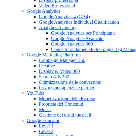
Display professional
Video Professional
Google Analytics
Google Analytics 4 (GA4)
Google Analytics Individual Qualification
Analytics Academy
Google Analytics per Principianti
Google Analytics Avanzato
Google Analytics 360
Concetti fondamentali di Google Tag Mana
Google Marketing Platforms
Campaign Manager 360
Creative
Display & Video 360
Search Ads 360
Ottimizzazione delle conversioni
Privacy per agenzie e partner
YouTube
Monetizzazione delle Risorse
Proprietà dei Contenuti
Music
Gestione dei diritti musicali
Google Educator
Level 1
Level 2