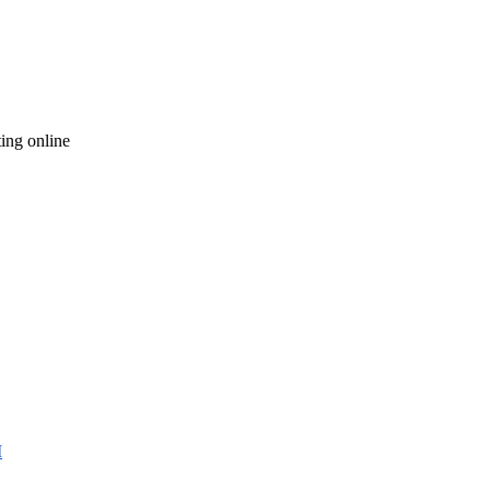
ting online
I