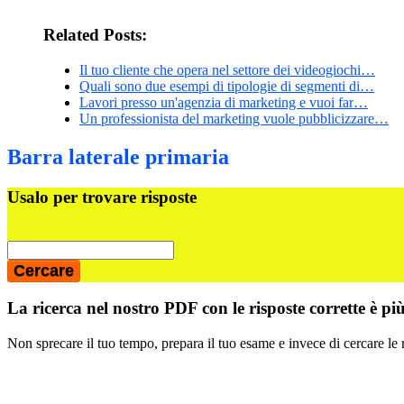
Related Posts:
Il tuo cliente che opera nel settore dei videogiochi…
Quali sono due esempi di tipologie di segmenti di…
Lavori presso un'agenzia di marketing e vuoi far…
Un professionista del marketing vuole pubblicizzare…
Barra laterale primaria
Usalo per trovare risposte
La ricerca nel nostro PDF con le risposte corrette è pi
Non sprecare il tuo tempo, prepara il tuo esame e invece di cercare le 