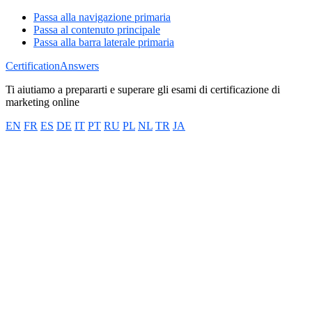
Passa alla navigazione primaria
Passa al contenuto principale
Passa alla barra laterale primaria
CertificationAnswers
Ti aiutiamo a prepararti e superare gli esami di certificazione di
marketing online
EN
FR
ES
DE
IT
PT
RU
PL
NL
TR
JA