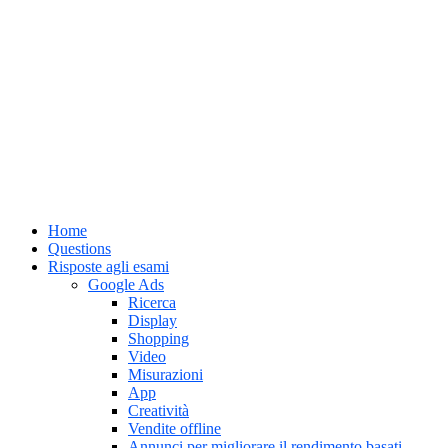
Home
Questions
Risposte agli esami
Google Ads
Ricerca
Display
Shopping
Video
Misurazioni
App
Creatività
Vendite offline
Annunci per migliorare il rendimento basati