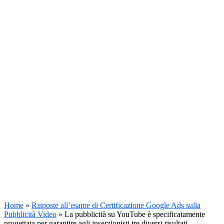
Home
»
Risposte all’esame di Certificazione Google Ads sulla
Pubblicità Video
»
La pubblicità su YouTube è specificatamente
progettata per garantire agli inserzionisti tre diversi risultati