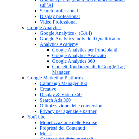
sull’AI
Search professional
Display professional
Video Professional
Google Analytics
Google Analytics 4 (GA4)
Google Analytics Individual Qualification
Analytics Academy
Google Analytics per Principianti
Google Analytics Avanzato
Google Analytics 360
Concetti fondamentali di Google Tag
Manager
Google Marketing Platforms
Campaign Manager 360
Creative
Display & Video 360
Search Ads 360
Ottimizzazione delle conversioni
Privacy per agenzie e partner
YouTube
Monetizzazione delle Risorse
Proprietà dei Contenuti
Music