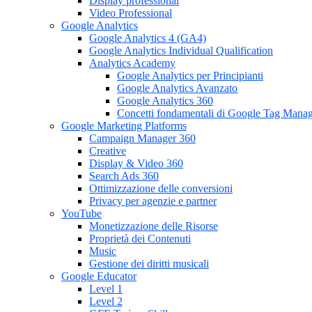
Display professional
Video Professional
Google Analytics
Google Analytics 4 (GA4)
Google Analytics Individual Qualification
Analytics Academy
Google Analytics per Principianti
Google Analytics Avanzato
Google Analytics 360
Concetti fondamentali di Google Tag Mana
Google Marketing Platforms
Campaign Manager 360
Creative
Display & Video 360
Search Ads 360
Ottimizzazione delle conversioni
Privacy per agenzie e partner
YouTube
Monetizzazione delle Risorse
Proprietà dei Contenuti
Music
Gestione dei diritti musicali
Google Educator
Level 1
Level 2