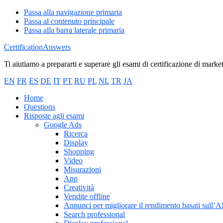
Passa alla navigazione primaria
Passa al contenuto principale
Passa alla barra laterale primaria
CertificationAnswers
Ti aiutiamo a prepararti e superare gli esami di certificazione di marke
EN
FR
ES
DE
IT
PT
RU
PL
NL
TR
JA
Home
Questions
Risposte agli esami
Google Ads
Ricerca
Display
Shopping
Video
Misurazioni
App
Creatività
Vendite offline
Annunci per migliorare il rendimento basati sull’A
Search professional