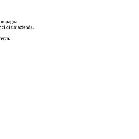
 campagna.
nci di un’azienda.
cerca.