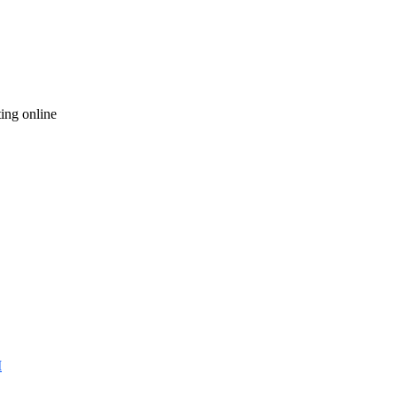
ting online
I