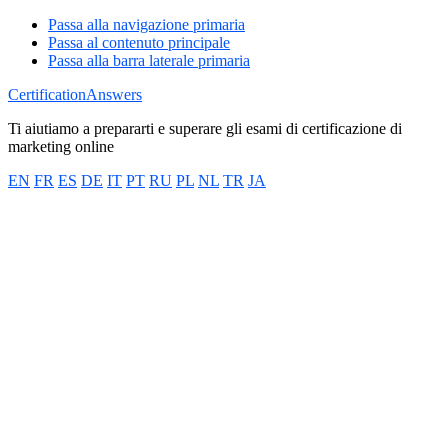
Passa alla navigazione primaria
Passa al contenuto principale
Passa alla barra laterale primaria
CertificationAnswers
Ti aiutiamo a prepararti e superare gli esami di certificazione di
marketing online
EN
FR
ES
DE
IT
PT
RU
PL
NL
TR
JA