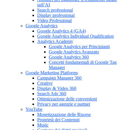
sull’AI
Search professional
Display professional
Video Professional
Google Analytics
Google Analytics 4 (GA4)
Google Analytics Individual Qualification
Analytics Academy
Google Analytics per Principianti
Google Analytics Avanzato
Google Analytics 360
Concetti fondamentali di Google Tag
Manager
Google Marketing Platforms
Campaign Manager 360
Creative
Display & Video 360
Search Ads 360
Ottimizzazione delle conversioni
Privacy per agenzie e partner
YouTube
Monetizzazione delle Risorse
Proprietà dei Contenuti
Music