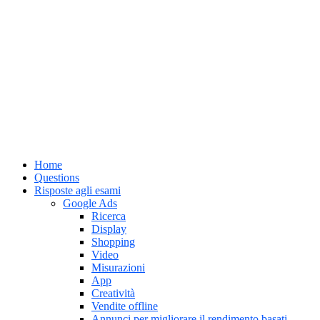
Home
Questions
Risposte agli esami
Google Ads
Ricerca
Display
Shopping
Video
Misurazioni
App
Creatività
Vendite offline
Annunci per migliorare il rendimento basati