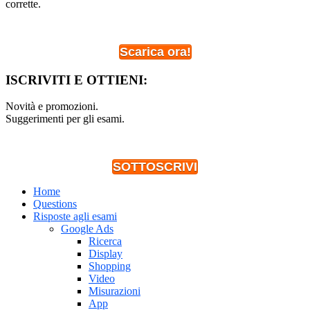
corrette.
Scarica ora!
ISCRIVITI E OTTIENI:
Novità e promozioni.
Suggerimenti per gli esami.
SOTTOSCRIVI
Home
Questions
Risposte agli esami
Google Ads
Ricerca
Display
Shopping
Video
Misurazioni
App