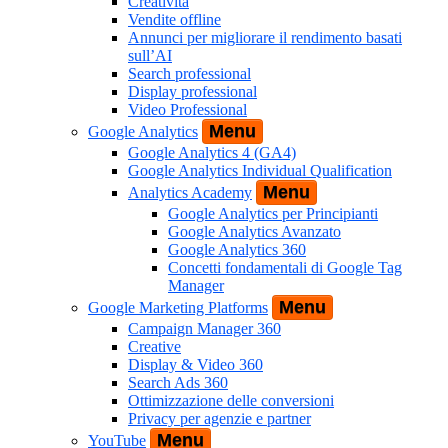
Creatività
Vendite offline
Annunci per migliorare il rendimento basati
sull’AI
Search professional
Display professional
Video Professional
Menu
Google Analytics
Google Analytics 4 (GA4)
Google Analytics Individual Qualification
Menu
Analytics Academy
Google Analytics per Principianti
Google Analytics Avanzato
Google Analytics 360
Concetti fondamentali di Google Tag
Manager
Menu
Google Marketing Platforms
Campaign Manager 360
Creative
Display & Video 360
Search Ads 360
Ottimizzazione delle conversioni
Privacy per agenzie e partner
Menu
YouTube