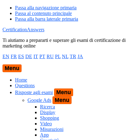
Passa alla navigazione primaria
Passa al contenuto principale
Passa alla barra laterale primaria
CertificationAnswers
Ti aiutiamo a prepararti e superare gli esami di certificazione di
marketing online
EN
FR
ES
DE
IT
PT
RU
PL
NL
TR
JA
Menu
Home
Questions
Menu
Risposte agli esami
Menu
Google Ads
Ricerca
Display
Shopping
Video
Misurazioni
App