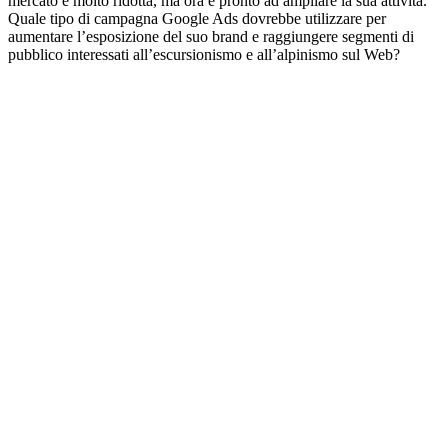
mercato è molto ridotta, ma ora è pronto ad ampliare la sua attività.
Quale tipo di campagna Google Ads dovrebbe utilizzare per
aumentare l’esposizione del suo brand e raggiungere segmenti di
pubblico interessati all’escursionismo e all’alpinismo sul Web?