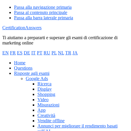
Passa alla navigazione primaria
Passa al contenuto principale
Passa alla barra laterale primaria
CertificationAnswers
Ti aiutiamo a prepararti e superare gli esami di certificazione di
marketing online
EN
FR
ES
DE
IT
PT
RU
PL
NL
TR
JA
Home
Questions
Risposte agli esami
Google Ads
Ricerca
Display
Shopping
Video
Misurazioni
App
Creatività
Vendite offline
Annunci per migliorare il rendimento basati