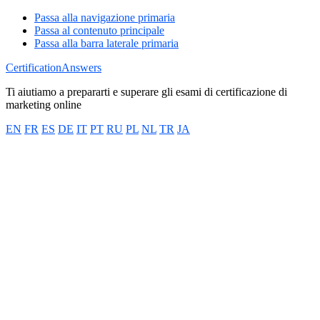
Passa alla navigazione primaria
Passa al contenuto principale
Passa alla barra laterale primaria
CertificationAnswers
Ti aiutiamo a prepararti e superare gli esami di certificazione di
marketing online
EN
FR
ES
DE
IT
PT
RU
PL
NL
TR
JA