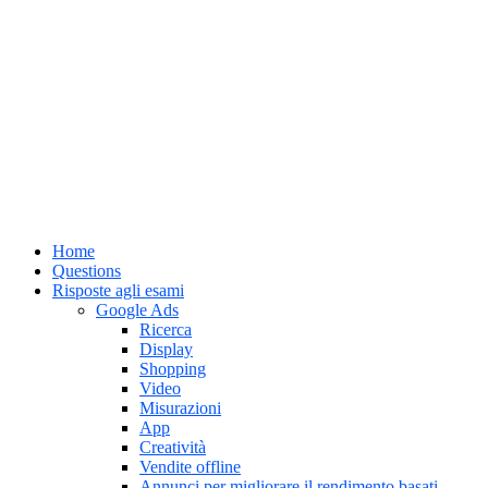
Home
Questions
Risposte agli esami
Google Ads
Ricerca
Display
Shopping
Video
Misurazioni
App
Creatività
Vendite offline
Annunci per migliorare il rendimento basati