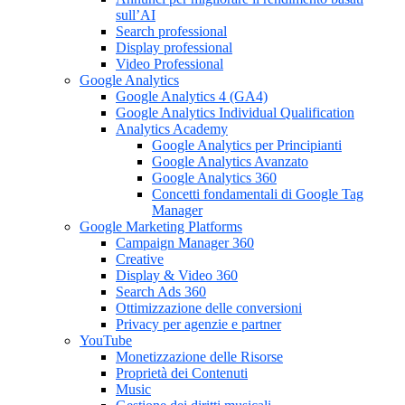
sull’AI
Search professional
Display professional
Video Professional
Google Analytics
Google Analytics 4 (GA4)
Google Analytics Individual Qualification
Analytics Academy
Google Analytics per Principianti
Google Analytics Avanzato
Google Analytics 360
Concetti fondamentali di Google Tag
Manager
Google Marketing Platforms
Campaign Manager 360
Creative
Display & Video 360
Search Ads 360
Ottimizzazione delle conversioni
Privacy per agenzie e partner
YouTube
Monetizzazione delle Risorse
Proprietà dei Contenuti
Music