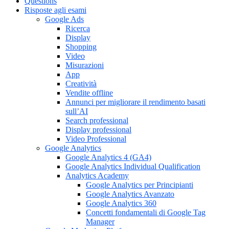
Questions
Risposte agli esami
Google Ads
Ricerca
Display
Shopping
Video
Misurazioni
App
Creatività
Vendite offline
Annunci per migliorare il rendimento basati
sull’AI
Search professional
Display professional
Video Professional
Google Analytics
Google Analytics 4 (GA4)
Google Analytics Individual Qualification
Analytics Academy
Google Analytics per Principianti
Google Analytics Avanzato
Google Analytics 360
Concetti fondamentali di Google Tag
Manager