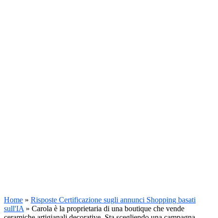
Home
»
Risposte Certificazione sugli annunci Shopping basati
sull'IA
»
Carola è la proprietaria di una boutique che vende
ceramiche artigianali decorative. Sta scegliendo una campagna