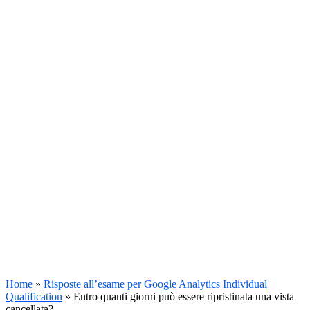
Home
»
Risposte all’esame per Google Analytics Individual
Qualification
»
Entro quanti giorni può essere ripristinata una vista
cancellata?