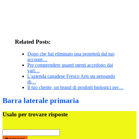
Related Posts:
Dopo che hai eliminato una proprietà dal tuo
account…
Per comprendere quanti utenti accedono dai
vari…
L'azienda canadese Fresco Arts sta pensando
di…
Il tuo cliente, un brand di prodotti biologici per…
Barra laterale primaria
Usalo per trovare risposte