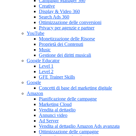
Campaign Manager 360
Creative
Display & Video 360
Search Ads 360
Ottimizzazione delle conversioni
Privacy per agenzie e partner
YouTube
Monetizzazione delle Risorse
Proprietà dei Contenuti
Music
Gestione dei diritti musicali
Google Educator
Level 1
Level 2
GFE Trainer Skills
Google
Concetti di base del marketing digitale
Amazon
Pianificazione delle campagne
Marketing Cloud
Vendita al dettaglio
Annunci video
Ad Server
Vendita al dettaglio Amazon Ads avanzata
Ottimizzazione delle campagne