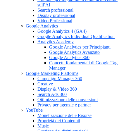
sull’AI
Search professional
Display professional
Video Professional
Google Analytics
Google Analytics 4 (GA4)
Google Analytics Individual Qualification
Analytics Academy
Google Analytics per Principianti
Google Analytics Avanzato
Google Analytics 360
Concetti fondamentali di Google Tag
Manager
Google Marketing Platforms
Campaign Manager 360
Creative
Display & Video 360
Search Ads 360
Ottimizzazione delle conversioni
Privacy per agenzie e partner
YouTube
Monetizzazione delle Risorse
Proprietà dei Contenuti
Music