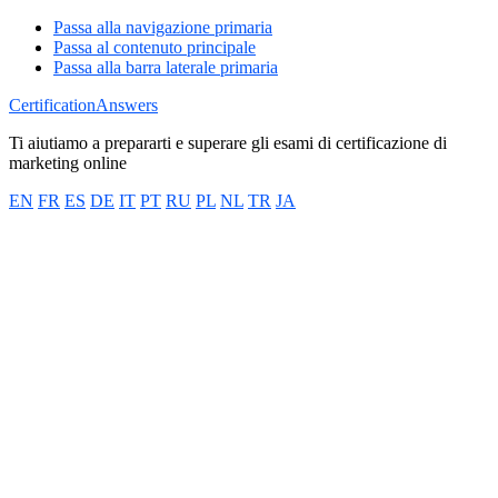
Passa alla navigazione primaria
Passa al contenuto principale
Passa alla barra laterale primaria
CertificationAnswers
Ti aiutiamo a prepararti e superare gli esami di certificazione di
marketing online
EN
FR
ES
DE
IT
PT
RU
PL
NL
TR
JA