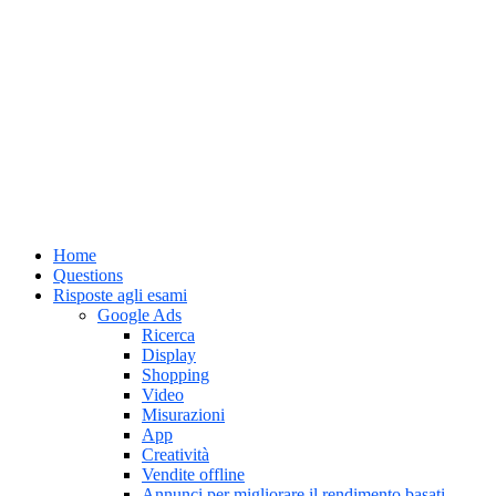
Home
Questions
Risposte agli esami
Google Ads
Ricerca
Display
Shopping
Video
Misurazioni
App
Creatività
Vendite offline
Annunci per migliorare il rendimento basati