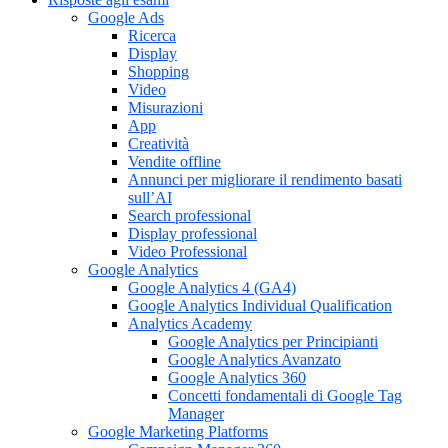
Google Ads
Ricerca
Display
Shopping
Video
Misurazioni
App
Creatività
Vendite offline
Annunci per migliorare il rendimento basati
sull’AI
Search professional
Display professional
Video Professional
Google Analytics
Google Analytics 4 (GA4)
Google Analytics Individual Qualification
Analytics Academy
Google Analytics per Principianti
Google Analytics Avanzato
Google Analytics 360
Concetti fondamentali di Google Tag
Manager
Google Marketing Platforms