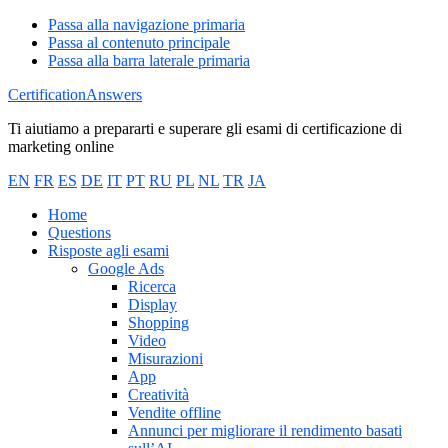
Passa alla navigazione primaria
Passa al contenuto principale
Passa alla barra laterale primaria
CertificationAnswers
Ti aiutiamo a prepararti e superare gli esami di certificazione di
marketing online
EN
FR
ES
DE
IT
PT
RU
PL
NL
TR
JA
Home
Questions
Risposte agli esami
Google Ads
Ricerca
Display
Shopping
Video
Misurazioni
App
Creatività
Vendite offline
Annunci per migliorare il rendimento basati