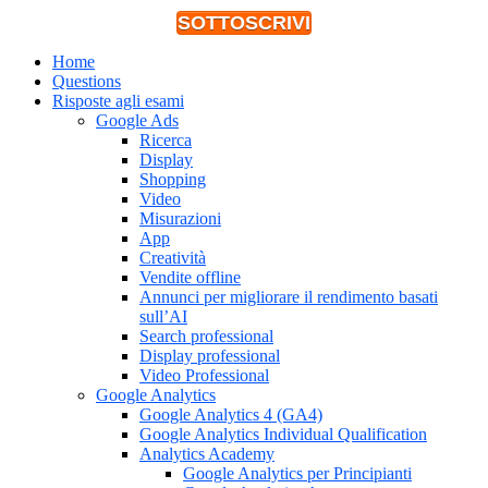
SOTTOSCRIVI
Home
Questions
Risposte agli esami
Google Ads
Ricerca
Display
Shopping
Video
Misurazioni
App
Creatività
Vendite offline
Annunci per migliorare il rendimento basati
sull’AI
Search professional
Display professional
Video Professional
Google Analytics
Google Analytics 4 (GA4)
Google Analytics Individual Qualification
Analytics Academy
Google Analytics per Principianti