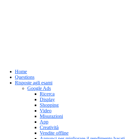
Home
Questions
Risposte agli esami
Google Ads
Ricerca
Display
Shopping
Video
Misurazioni
App
Creatività
Vendite offline
Annunci per migliorare il rendimento basati