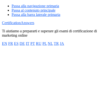
Passa alla navigazione primaria
Passa al contenuto principale
Passa alla barra laterale primaria
CertificationAnswers
Ti aiutiamo a prepararti e superare gli esami di certificazione di
marketing online
EN
FR
ES
DE
IT
PT
RU
PL
NL
TR
JA