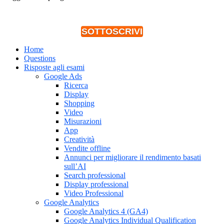
SOTTOSCRIVI
Home
Questions
Risposte agli esami
Google Ads
Ricerca
Display
Shopping
Video
Misurazioni
App
Creatività
Vendite offline
Annunci per migliorare il rendimento basati
sull’AI
Search professional
Display professional
Video Professional
Google Analytics
Google Analytics 4 (GA4)
Google Analytics Individual Qualification