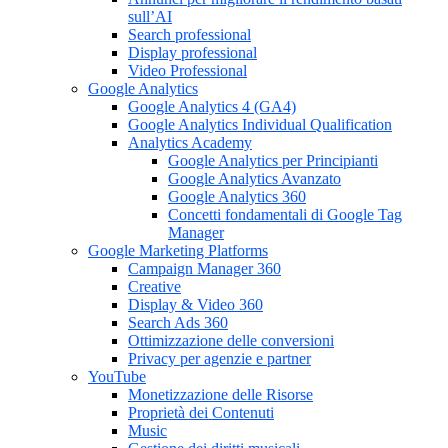
sull’AI
Search professional
Display professional
Video Professional
Google Analytics
Google Analytics 4 (GA4)
Google Analytics Individual Qualification
Analytics Academy
Google Analytics per Principianti
Google Analytics Avanzato
Google Analytics 360
Concetti fondamentali di Google Tag
Manager
Google Marketing Platforms
Campaign Manager 360
Creative
Display & Video 360
Search Ads 360
Ottimizzazione delle conversioni
Privacy per agenzie e partner
YouTube
Monetizzazione delle Risorse
Proprietà dei Contenuti
Music