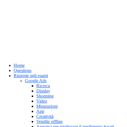
Home
Questions
Risposte agli esami
Google Ads
Ricerca
Display
Shopping
Video
Misurazioni
App
Creatività
Vendite offline
Annunci per migliorare il rendimento basati