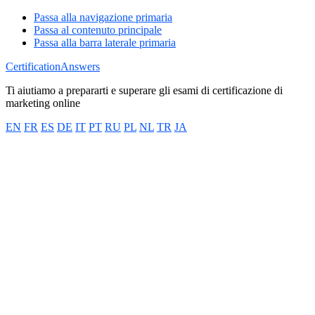
Passa alla navigazione primaria
Passa al contenuto principale
Passa alla barra laterale primaria
CertificationAnswers
Ti aiutiamo a prepararti e superare gli esami di certificazione di
marketing online
EN
FR
ES
DE
IT
PT
RU
PL
NL
TR
JA