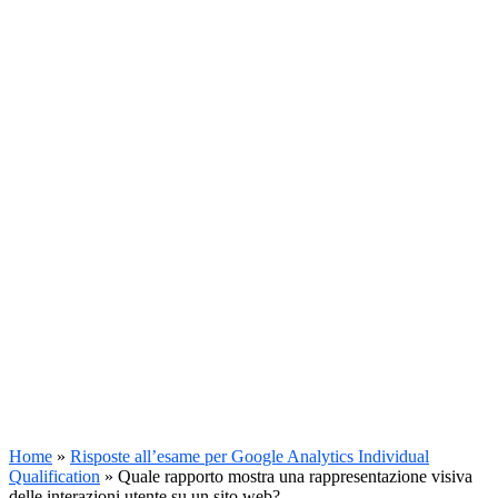
Home
»
Risposte all’esame per Google Analytics Individual
Qualification
»
Quale rapporto mostra una rappresentazione visiva
delle interazioni utente su un sito web?