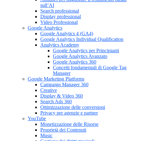
sull’AI
Search professional
Display professional
Video Professional
Google Analytics
Google Analytics 4 (GA4)
Google Analytics Individual Qualification
Analytics Academy
Google Analytics per Principianti
Google Analytics Avanzato
Google Analytics 360
Concetti fondamentali di Google Tag
Manager
Google Marketing Platforms
Campaign Manager 360
Creative
Display & Video 360
Search Ads 360
Ottimizzazione delle conversioni
Privacy per agenzie e partner
YouTube
Monetizzazione delle Risorse
Proprietà dei Contenuti
Music