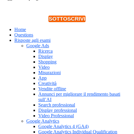
SOTTOSCRIVI
Home
Questions
Risposte agli esami
Google Ads
Ricerca
Display
Shopping
Video
Misurazioni
App
Creatività
Vendite offline
Annunci per migliorare il rendimento basati
sull’AI
Search professional
Display professional
Video Professional
Google Analytics
Google Analytics 4 (GA4)
Google Analytics Individual Qualification