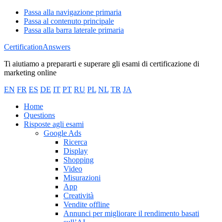
Passa alla navigazione primaria
Passa al contenuto principale
Passa alla barra laterale primaria
CertificationAnswers
Ti aiutiamo a prepararti e superare gli esami di certificazione di
marketing online
EN
FR
ES
DE
IT
PT
RU
PL
NL
TR
JA
Home
Questions
Risposte agli esami
Google Ads
Ricerca
Display
Shopping
Video
Misurazioni
App
Creatività
Vendite offline
Annunci per migliorare il rendimento basati