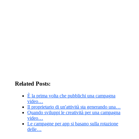
Related Posts:
È la prima volta che pubblichi una campagna
video…
Il proprietario di un'attività sta generando una…
Quando sviluppi le creatività per una campagna
video…
Le campagne per app si basano sulla rotazione
delle…