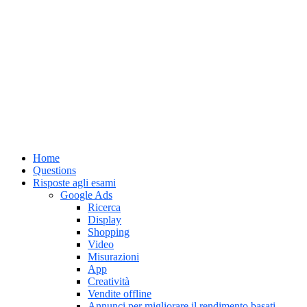
Home
Questions
Risposte agli esami
Google Ads
Ricerca
Display
Shopping
Video
Misurazioni
App
Creatività
Vendite offline
Annunci per migliorare il rendimento basati