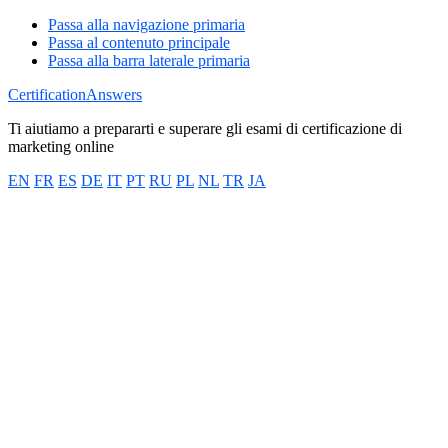
Passa alla navigazione primaria
Passa al contenuto principale
Passa alla barra laterale primaria
CertificationAnswers
Ti aiutiamo a prepararti e superare gli esami di certificazione di
marketing online
EN
FR
ES
DE
IT
PT
RU
PL
NL
TR
JA