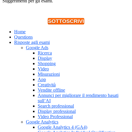
Suggerimenti per gli esami.
SOTTOSCRIVI
Home
Questions
Risposte agli esami
Google Ads
Ricerca
Display
Shopping
Video
Misurazioni
App
Creatività
Vendite offline
Annunci per migliorare il rendimento basati
sull’AI
Search professional
Display professional
Video Professional
Google Analytics
Google Analytics 4 (GA4)