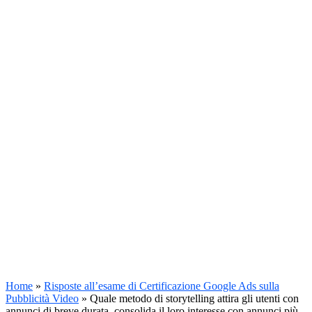
Home
»
Risposte all’esame di Certificazione Google Ads sulla
Pubblicità Video
»
Quale metodo di storytelling attira gli utenti con
annunci di breve durata, consolida il loro interesse con annunci più