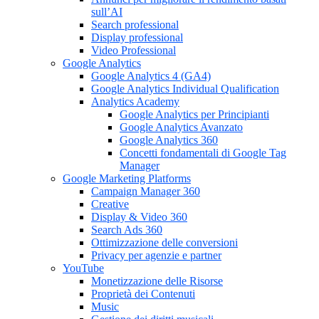
sull’AI
Search professional
Display professional
Video Professional
Google Analytics
Google Analytics 4 (GA4)
Google Analytics Individual Qualification
Analytics Academy
Google Analytics per Principianti
Google Analytics Avanzato
Google Analytics 360
Concetti fondamentali di Google Tag
Manager
Google Marketing Platforms
Campaign Manager 360
Creative
Display & Video 360
Search Ads 360
Ottimizzazione delle conversioni
Privacy per agenzie e partner
YouTube
Monetizzazione delle Risorse
Proprietà dei Contenuti
Music